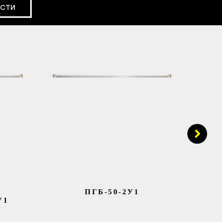
ОСТИ
ПГБ-50-2У1
У1