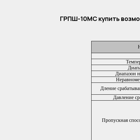
высота
364
Масса, кг
4,5
ГРПШ-10МС купить возмо
Темпе
Диап
Диапазон н
Неравномер
Дление срабатыва
Давление ср
Пропускная спосо