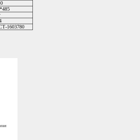
0
*485
г
4
СТ-1603780