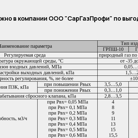
386
386
10
12,5
жно в компании ООО "СарГазПрофи" по выго
Тип изд
Наименование параметра
ГРПШ-10
Фун
Регулируемая среда
природный газ по
МС
ратура окружающей среды, °С
от -35 д
азон входных давлений, МПа
0,05…
астройки выходных давлений, кПа
1,5…2
ность регулирования, %, не более
±10
при повышении Рвых
3,5…5,0
ния ПЗК, кПа
при понижении Рвых
0,3…1,0
абатывания сбросного клапана, кПа
2,8…3,5
при Рвх= 0,05 МПа
4
при Рвх= 0,1 МПа
8
при Рвх= 0,2 МПа
9
бность, м3/ч
при Рвх= 0,3 МПа
11
при Рвх= 0,4 МПа
13
при Рвх= 0,5 МПа
15
при Рвх= 0,6 МПа
15,5