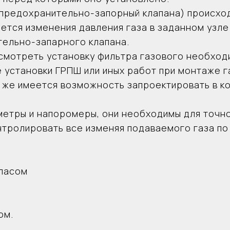
конструкцию ГРПШ контрольно-измерительные приборы
(предохранительно-запорный клапана) происход
и напоромеры, они необходимы для точного отслеживан
ется изменения давления газа в заданном узле
еняя подаваемого газа по трубопроводу.
Основное оборуд
тельно-запарного клапана.
-
Регуляторы давлен
мотреть установку фильтра газового необходи
-Запорная арматура
е установки ГРПШ или иных работ при монтаже 
-Фильтр газовый - 1
 же имеется возможность запроектировать в к
-Предохранительный
-Предохранительные
метры и напоромеры, они необходимы для точн
-Манометры на входе
нтролировать все изменяя подаваемого газа по
Документация
-Паспорт на издели
иматических условиях.
-Руководство по эк
процесс выполнения
йпасом
-Сертификаты, пасп
ом.