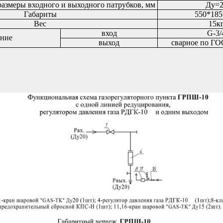
азмеры входного и выходного патрубков, мм
Ду=2
Габариты
550*185
Вес
15к
вход
G-3/
ние
выход
сварное по ГО