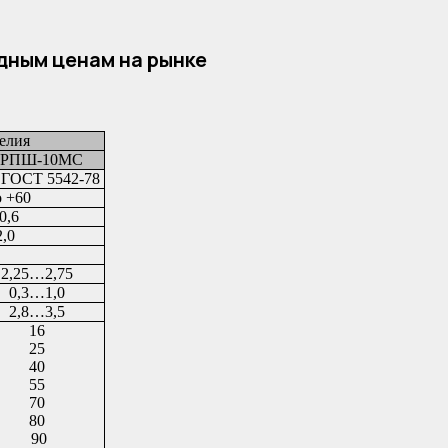
дным ценам на рынке
елия
ГРПШ-10МС
кциональная схема ГРПШ-10
 ГОСТ 5542-78
о +60
0,6
,0
2,25…2,75
0,3…1,0
2,8…3,5
16
25
40
55
70
80
90