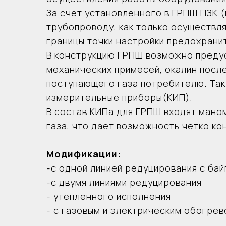
имеется возможность запроектировать в 
За счет установленного в ГРПШ ПЗК 
В состав КИПа для ГРПШ входят манометры 
трубопроводу, как только осуществля
возможность четко контролировать все изм
Модификации:
границы точки настройки предохрани
-с одной линией редуцирования с байпасом
В конструкцию ГРПШ возможно предус
-с двумя линиями редуцирования
механических примесей, окалин посл
- утепленного исполнения
поступающего газа потребителю. Так
- с газовым и электрическим обогревом.
измерительные приборы(КИП).
В состав КИПа для ГРПШ входят мано
газа, что дает возможность четко ко
Преимущества:
-полностью окрашен порошковой краской.
-устойчивая работа в холодных и жарких кл
Модификации:
-надежные комплектующие и качественный 
-с одной линией редуцирования с ба
сборки.
-с двумя линиями редуцирования
- утепленного исполнения
- с газовым и электрическим обогрев
Технические