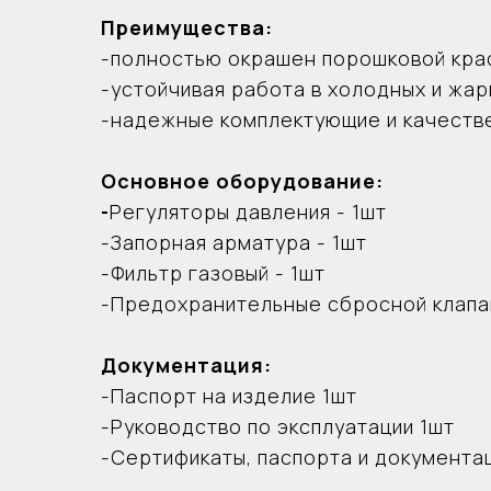
характеристики
Преимущества:
-полностью окрашен порошковой кра
ГРПШ
Регулятор давления газа
РДГБ
-устойчивая работа в холодных и жар
Диапазон входных давлений, МПа
0,05–1
-надежные комплектующие и качестве
Пропускная способность, м3/ч, при входном давл
0,05
6
0,1
6
Основное оборудование:
0,2
6
0,3
6
-
Регуляторы давления - 1шт
0,4
6
-Запорная арматура - 1шт
0,5
6
0,6
6
-Фильтр газовый - 1шт
Диапазон настройки срабатывания:
-Предохранительные сбросной клапан
при повышении выходного давления,
3,1±0,
кПа
при понижении выходного давления,
1,4–1
Документация:
кПа
Давление начала срабатывания
-Паспорт на изделие 1шт
2,75±0
сбросного клапана, кПа
-Руководство по эксплуатации 1шт
Габаритные размеры, мм:
длина
168
-Сертификаты, паспорта и документац
ширина
103