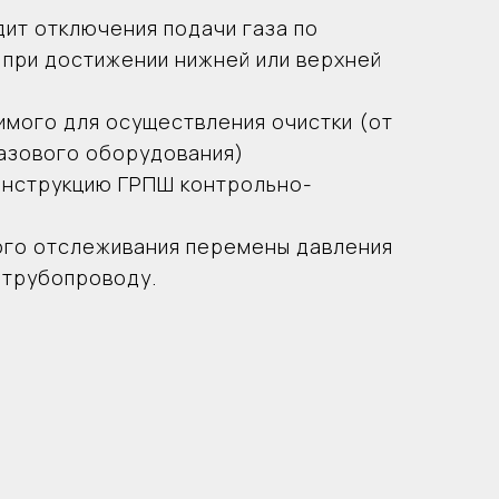
(КИП).
ит отключения подачи газа по
ия перемены давления газа, что дает
 при достижении нижней или верхней
ование
ия - 1шт
мого для осуществления очистки (от
 - 2шт
газового оборудования)
шт
онструкцию ГРПШ контрольно-
 запорный клапан - 1шт
 сбросной клапан - 1шт
ого отслеживания перемены давления
 и выход - 1 комп.
 трубопроводу.
е 1шт
сплуатации 1шт
орта и документация на комплектующие 1 комп.