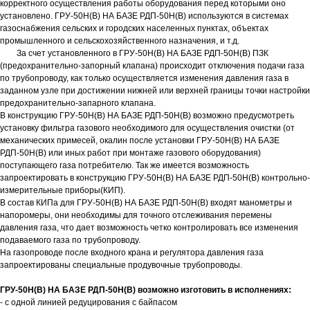
корректного осуществления работы оборудования перед которыми оно
установлено. ГРУ-50Н(В) НА БАЗЕ РДП-50Н(В) используются в системах
газоснабжения сельских и городских населенных пунктах, объектах
промышленного и сельскохозяйственного назначения, и т.д.
За счет установленного в ГРУ-50Н(В) НА БАЗЕ РДП-50Н(В) ПЗК
(предохранительно-запорный клапана) происходит отключения подачи газа
по трубопроводу, как только осуществляется изменения давления газа в
заданном узле при достижении нижней или верхней границы точки настройки
предохранительно-запарного клапана.
В конструкцию ГРУ-50Н(В) НА БАЗЕ РДП-50Н(В) возможно предусмотреть
установку фильтра газового необходимого для осуществления очистки (от
механических примесей, окалин после установки ГРУ-50Н(В) НА БАЗЕ
РДП-50Н(В) или иных работ при монтаже газового оборудования)
поступающего газа потребителю. Так же имеется возможность
запроектировать в конструкцию ГРУ-50Н(В) НА БАЗЕ РДП-50Н(В) контрольно-
измерительные приборы(КИП).
В состав КИПа для ГРУ-50Н(В) НА БАЗЕ РДП-50Н(В) входят манометры и
напоромеры, они необходимы для точного отслеживания перемены
давления газа, что дает возможность четко контролировать все изменения
подаваемого газа по трубопроводу.
На газопроводе после входного крана и регулятора давления газа
запроектированы специальные продувочные трубопроводы.
ГРУ-50Н(В) НА БАЗЕ РДП-50Н(В) возможно изготовить в исполнениях:
- с одной линией редуцирования с байпасом