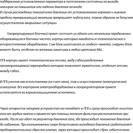
поддержания установленного параметра в постоянном состоянии на выходе,
невзирая на повышения или падение давления на входе.
В случае расхождении показателей давления от установленного верхнего и нижнего
предела перекрывающий механизм прекращает подачу газа, таким образом не допуская
осуществления аварийные ситуации.
Газорегулируемый блочный пункт состоит из одного или нескольких передвижных
обогревающихся блочных частей, внутри которых находиться технологическое и
второстепенное оборудование. Сам блок изготовлен из сендвич-панелей, снаружи блок
может быть отделан по желанию заказчика в любой цветовой RAL.
ПГБ внутри имеет технологические отсеки, меду собой разделенные
газонепроницаемой перегородкой которая позволяет герметично, отделит отсеки
между собой.
В ПГБ учтено как естественное (за счет окон), так и искусственное (электрическое)
освещение. Все внутренне электрооборудование в газорегуляторном пункте
используется во взрывозащищенном исполнении.
Через открытое запорное устройство газ попадает в ПГБ и сразу происходит очистка
газа от грубых окалин и примесей при помощи газового фильтра расположенного при
входе. После газ идет на регулятор давления газа, где происходит понижение давления
до заданного. При возникновении сверх допустимого выходного давления срабатывает
предохранительный сбросной клапан, через который происходит сброс избыточного