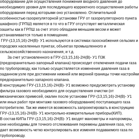
оборудование для осуществления понижения входного давления до
необходимого уровня для последующего корректного осуществления работы
оборудования перед которыми оно установлено. Отличительной
особенностью газорегуляторной установки ГРУ от газорегуляторного пункта
шкафного (ГРПШ) является в то что в ГРУ отсутствует металлическая
зашиты как в ГРПШ за счет этого обладаем меньшим весом и может
устанавливается только в помещение.
ГРУ-(13,15,16)-2Н(В)- У1 используются в системах газоснабжения сельских и
городских населенных пунктах, объектах промышленного и
сельскохозяйственного назначения, и т.д.
За счет установленного в ГРУ-(13,15,16)-2Н(В)- У1 ПЗК
(предохранительно-запорный клапана) происходит отключения подачи газа
по трубопроводу, как только осуществляется изменения давления газа в
заданном узле при достижении нижней или верхней границы точки настройки
предохранительно-запарного клапана.
В конструкцию ГРУ-(13,15,16)-2Н(В)- У1 возможно предусмотреть установку
фильтра газового необходимого для осуществления очистки (от
механических примесей, окалин после установки ГРУ-(13,15,16)-2Н(В)- У1
или иных работ при монтаже газового оборудования) поступающего газа
потребителю. Так же имеется возможность запроектировать в конструкцию
ГРУ-(13,15,16)-2Н(В)- У1 контрольно-измерительные приборы(КИП).
В состав КИПа ГРУ-(13,15,16)-2Н(В)- У1 входят манометры и напоромеры,
они необходимы для точного отслеживания перемены давления газа, что
дает возможность четко контролировать все изменяя подаваемого газа по
трубопроводу.