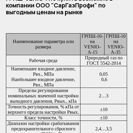
компании ООО "СарГазПрофи" по
выгодным ценам на рынке
ГРПШ-10-
ГРПШ-10
Наименование параметра или
на
на
размера
VENIO-
VENIO-
A-15
A-35
Природный газ по
Рабочая среда
ГОСТ 5542-2014
Наименьшее входное давление,
Рвх., МПа
0,05
Наибольшее входное давление,
0,6
Рвх., МПа
Пределы регулирования
номинальных значений настройки
2…3
выходного давления, Рвых., кПа
Точность регулирования, % кПа от
±10
верхнего предела настройки Рвых.
Класс точности, %
±10
Диапазон настройки срабатывания
предохранительного сбросного
2,4…3,5