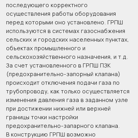
уже входит: фильтр,
последующего корректного
предохранительный и сбросной
осуществления работы оборудования
клапаны. В связи с этим дополнительно
перед которыми оно установлено. ГРПШ
устанавливать данные элементы не
используются в системах газоснабжения
обязательно, однако при техническом
задании заказчика мы можем
сельских и городских населенных пунктах,
доустановит манометры на входе и на
объектах промышленного и
выходе, фильтр газа перед
сельскохозяйственного назначения, и т.д.
регулятором, предохранительный
За счет установленного в ГРПШ ПЗК
сбросной клапан.
Модификации:
(предохранительно-запорный клапана)
ГРПШ-Venio купить возможно в
-с одной линией редуцирования
компании ООО "СарГазПрофи" по
происходит отключения подачи газа по
-с двумя линиями редуцирования
выгодной цене.
трубопроводу, как только осуществляется
- утепленного исполнения
изменения давления газа в заданном узле
- с газовым и электрическим обогревом.
при достижении нижней или верхней
Преимущества:
границы точки настройки
-полностью окрашен порошковой
предохранительно-запарного клапана.
краской.
-устойчивая работа в холодных и
В конструкцию ГРПШ возможно