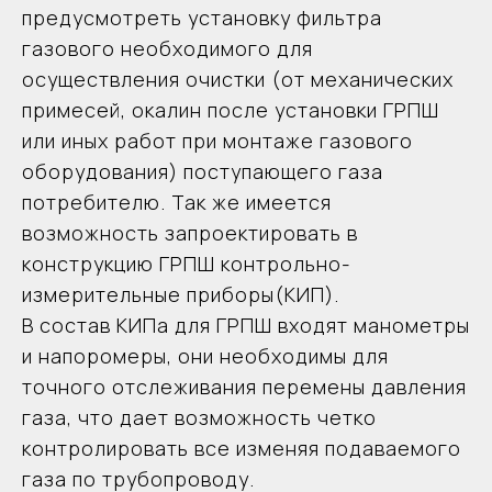
жарких климатических условиях.
предусмотреть установку фильтра
-надежные комплектующие и
газового необходимого для
качественный процесс выполнения
осуществления очистки (от механических
сборки.
примесей, окалин после установки ГРПШ
Основное оборудование
или иных работ при монтаже газового
-
Регуляторы давления - 1шт
оборудования) поступающего газа
-Запорная арматура - 2шт
потребителю. Так же имеется
Документация
возможность запроектировать в
-Паспорт на изделие 1шт
конструкцию ГРПШ контрольно-
-Руководство по эксплуатации 1шт
измерительные приборы(КИП).
-Сертификаты, паспорта и документация
на комплектующие 1 комп.
В состав КИПа для ГРПШ входят манометры
и напоромеры, они необходимы для
точного отслеживания перемены давления
газа, что дает возможность четко
контролировать все изменяя подаваемого
газа по трубопроводу.