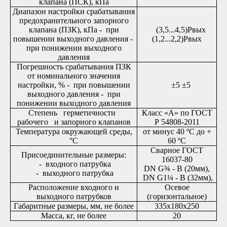
клапана (ПСК), кПа
Диапазон настройки срабатывания
предохранительного запорного
клапана (ПЗК), кПа - при
(3,5...4,5)Рвых
повышении выходного давления -
(1,2...2,2)Рвых
при понижении выходного
давления
Погрешность срабатывания ПЗК
от номинального значения
настройки, % - при повышении
±5 ±5
выходного давления - при
понижении выходного давления
Степень герметичности
Класс «А» по ГОСТ
рабочего и запорного клапанов
Р 54808-2011
Температура окружающей среды,
от минус 40 ºС до +
°С
60 ºС
Сварное ГОСТ
Присоединительные размеры:
16037-80
- входного патрубка
DN G¾ - В (20мм),
- выходного патрубка
DN G1¼ - В (32мм),
Расположение входного и
Осевое
выходного патрубков
(горизонтальное)
Габаритные размеры, мм, не более
335х180х250
Масса, кг, не более
20