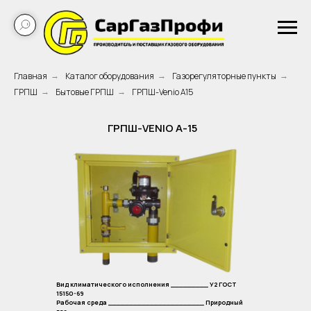
Главная
Каталог оборудования
Газорегуляторные пункты
→
→
→
ГРПШ
Бытовые ГРПШ
ГРПШ-Venio A15
→
→
ГРПШ-VENIO А-15
Вид климатического исполнения _________ У2 ГОСТ
15150-69
Рабочая среда _______________________ Природный