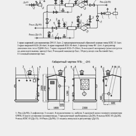
Масса, кг
1600
Средний срок службы, до
30
списания, лет