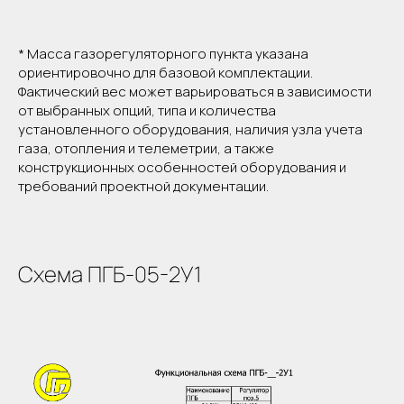
газорегуляторный
Вид оборудования
пункт
* Масса газорегуляторного пункта указана
Модель
ПГБ-05-2У1
Тип устройства
блочный
ориентировочно для базовой комплектации.
Регулятор давления газа
РДНК-400М
Фактический вес может варьироваться в зависимости
природный газ по
от выбранных опций, типа и количества
Регулируемая среда
ГОСТ 5542-87
установленного оборудования, наличия узла учета
Давление газа на входе,
0,6
газа, отопления и телеметрии, а также
Рмакс., МПа
конструкционных особенностей оборудования и
Диапазон настройки вых.
2-5
требований проектной документации.
давления, Рвых, кПа
Пропускная способность
600
макс., м³/час
Отопление
есть
Масса, кг
1800
Схема ПГБ-05-2У1