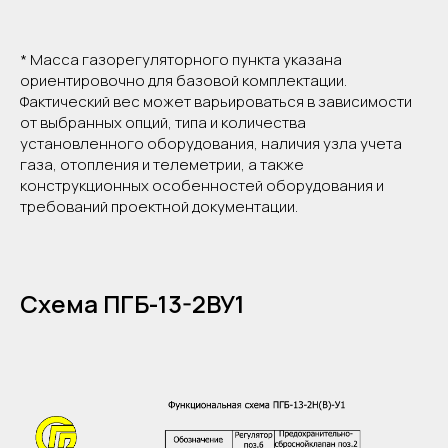
газорегуляторный
Вид оборудования
пункт
* Масса газорегуляторного пункта указана
Модель
ПГБ-13-2ВУ1
Тип устройства
блочный
ориентировочно для базовой комплектации.
Регулятор давления газа
РДГ-50В
Фактический вес может варьироваться в зависимости
природный газ по
от выбранных опций, типа и количества
Регулируемая среда
ГОСТ 5542-87
установленного оборудования, наличия узла учета
Давление газа на входе,
1,2
газа, отопления и телеметрии, а также
Рмакс., МПа
конструкционных особенностей оборудования и
Диапазон настройки вых.
60-600
требований проектной документации.
давления, Рвых, кПа
Пропускная способность
7100
макс., м³/час
Отопление
есть
Масса, кг
3600
Схема ПГБ-13-2ВУ1