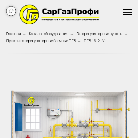
Главная
Каталог оборудования
Газорегуляторные пункты
→
→
→
Пункты газорегуляторные блочные ПГБ
ПГБ-16-2НУ1
→